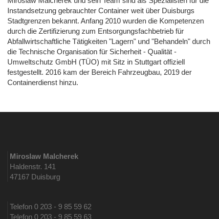
Miroslaw Malcherek und sein Team sind als Spezialisten für die
Instandsetzung gebrauchter Container weit über Duisburgs
Stadtgrenzen bekannt. Anfang 2010 wurden die Kompetenzen
durch die Zertifizierung zum Entsorgungsfachbetrieb für
Abfallwirtschaftliche Tätigkeiten "Lagern" und "Behandeln" durch
die Technische Organisation für Sicherheit - Qualität -
Umweltschutz GmbH (TÜO) mit Sitz in Stuttgart offiziell
festgestellt. 2016 kam der Bereich Fahrzeugbau, 2019 der
Containerdienst hinzu.
Miroslaw Malcherek
Haldenstr. 141
47167 Duisburg
Telefon 0 203 - 9 85 59 62
Telefon 0 203 - 9 85 59 63